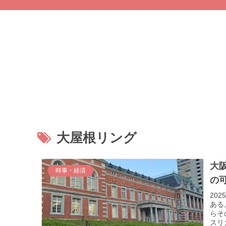
大屋根リング
大
時事・経済
の
20
ある
らそ
スリ