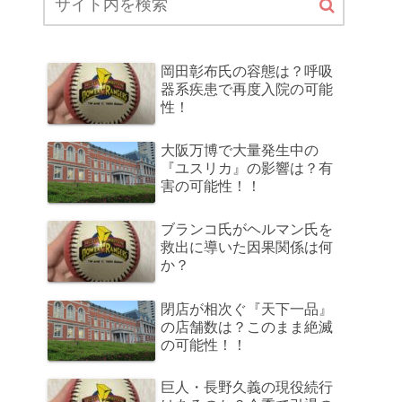
岡田彰布氏の容態は？呼吸
器系疾患で再度入院の可能
性！
大阪万博で大量発生中の
『ユスリカ』の影響は？有
害の可能性！！
ブランコ氏がヘルマン氏を
救出に導いた因果関係は何
か？
閉店が相次ぐ『天下一品』
の店舗数は？このまま絶滅
の可能性！！
巨人・長野久義の現役続行